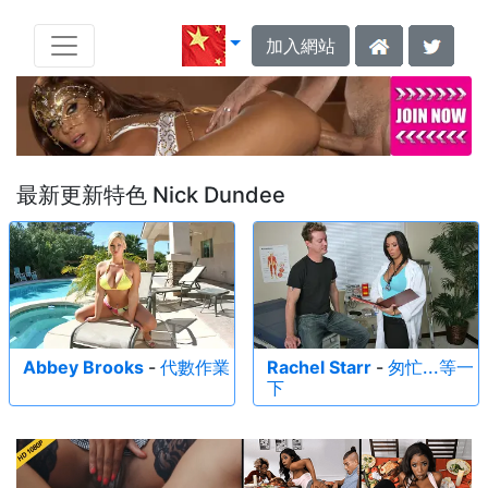
加入網站
最新更新特色 Nick Dundee
Abbey Brooks
-
代數作業
Rachel Starr
-
匆忙...等一
下