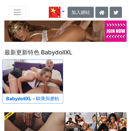
加入網站
最新更新特色 BabydollXL
BabydollXL
-
騎乘與磨軌